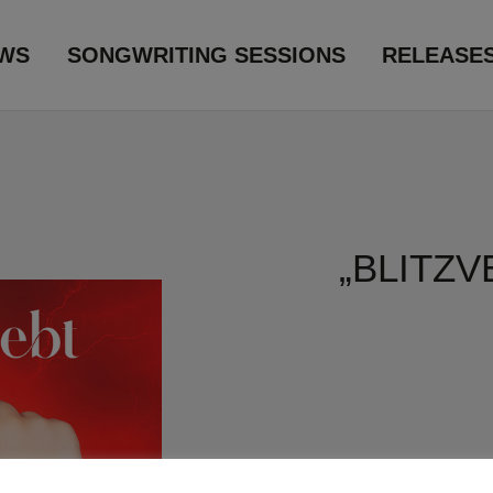
WS
SONGWRITING SESSIONS
RELEASE
„BLITZV