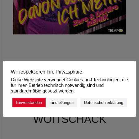
„DAVON WILL ICH
Wir respektieren Ihre Privatsphäre.
MEHR (ZERO &
Diese Webseite verwendet Cookies und Technologien, die
für ihren Betrieb technisch notwendig sind und
DENIRO REMIX)“ –
standardmäßig gesetzt werden.
ANNA-CARINA
Einverstanden
Einstellungen
Datenschutzerklärung
WOITSCHACK