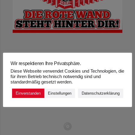
„DIE ROTE WAND
Wir respektieren Ihre Privatsphäre.
Diese Webseite verwendet Cookies und Technologien, die
STEHT HINTER DIR!“
für ihren Betrieb technisch notwendig sind und
standardmäßig gesetzt werden.
– MICKY BRÜHL,
Einverstanden
Einstellungen
Datenschutzerklärung
STEFAN DAHM