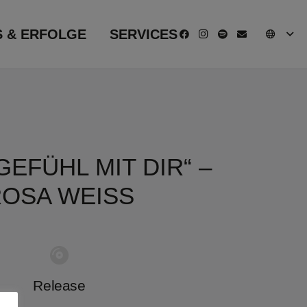
S & ERFOLGE
SERVICES
GEFÜHL MIT DIR“ –
OSA WEISS
Release