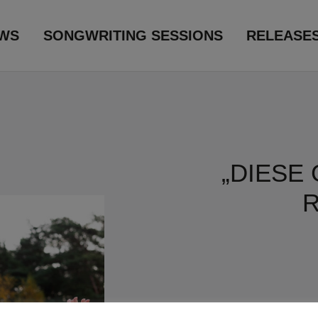
WS
SONGWRITING SESSIONS
RELEASE
„DIESE 
R