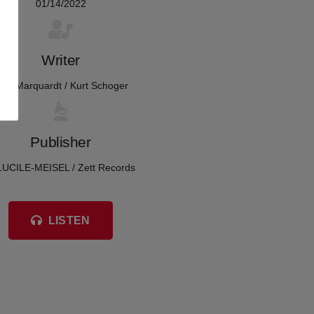
01/14/2022
Writer
om Marquardt / Kurt Schoger
Publisher
LUCILE-MEISEL / Zett Records
LISTEN