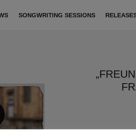
WS
SONGWRITING SESSIONS
RELEASE
„FREUN
FR