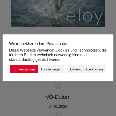
Wir respektieren Ihre Privatsphäre.
Diese Webseite verwendet Cookies und Technologien, die
„GRENZENLOS FREI“
für ihren Betrieb technisch notwendig sind und
standardmäßig gesetzt werden.
– ELOY DE JONG
Einverstanden
Einstellungen
Datenschutzerklärung
VÖ-Datum
24.01.2025