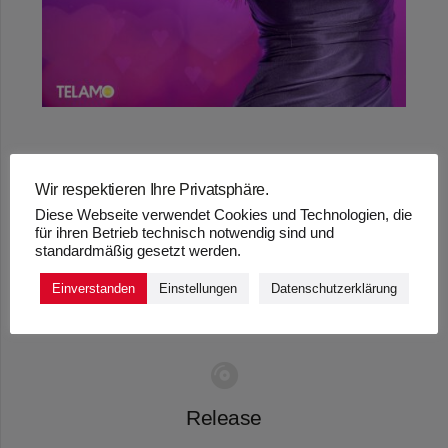
Wir respektieren Ihre Privatsphäre.
„HERZENERGIE
Diese Webseite verwendet Cookies und Technologien, die
für ihren Betrieb technisch notwendig sind und
(ZERO & DENIRO
standardmäßig gesetzt werden.
REMIX)“ – SIMONE
Einverstanden
Einstellungen
Datenschutzerklärung
Release