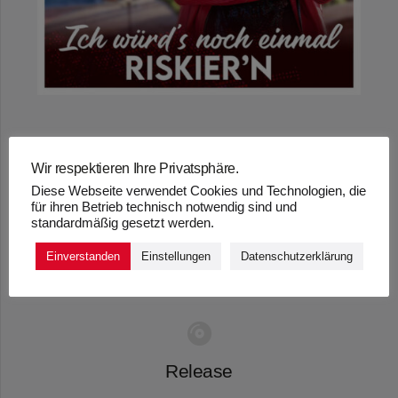
Wir respektieren Ihre Privatsphäre.
„ICH WÜRD’S NOCH
Diese Webseite verwendet Cookies und Technologien, die
für ihren Betrieb technisch notwendig sind und
EINMAL RISKIER’N“ –
standardmäßig gesetzt werden.
JÜRGEN PETER
Einverstanden
Einstellungen
Datenschutzerklärung
Release