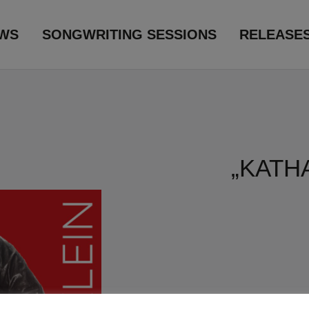
WS
SONGWRITING SESSIONS
RELEASE
„KATH