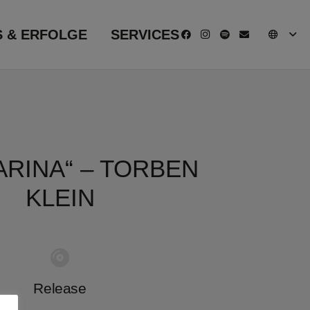
S & ERFOLGE
SERVICES
ARINA“ – TORBEN
KLEIN
Release