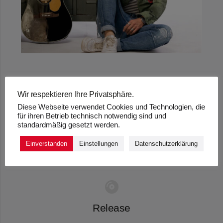
Wir respektieren Ihre Privatsphäre.
„KUMM LOSS MER
Diese Webseite verwendet Cookies und Technologien, die
für ihren Betrieb technisch notwendig sind und
SCHUNKELE“ –
standardmäßig gesetzt werden.
TORBEN KLEIN
Einverstanden
Einstellungen
Datenschutzerklärung
Release