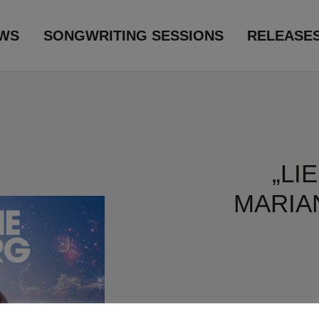
WS
SONGWRITING SESSIONS
RELEASE
„LI
MARIA