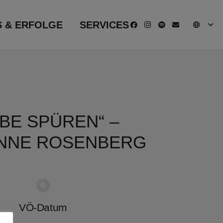
S & ERFOLGE
SERVICES
EBE SPÜREN“ –
NNE ROSENBERG
VÖ-Datum