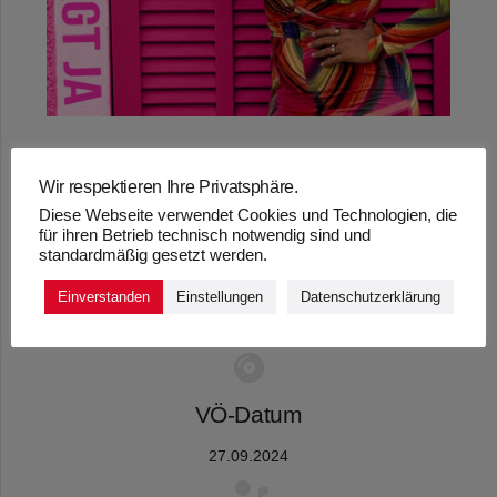
Wir respektieren Ihre Privatsphäre.
Diese Webseite verwendet Cookies und Technologien, die
„MEIN HERZ SAGT
für ihren Betrieb technisch notwendig sind und
standardmäßig gesetzt werden.
JA“ – SARAH BORA
Einverstanden
Einstellungen
Datenschutzerklärung
VÖ-Datum
27.09.2024