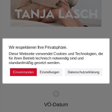
Wir respektieren Ihre Privatsphäre.
„PARIS IST AUCH
Diese Webseite verwendet Cookies und Technologien, die
für ihren Betrieb technisch notwendig sind und
NUR EINE STADT“ –
standardmäßig gesetzt werden.
TANJA LASCH
Einverstanden
Einstellungen
Datenschutzerklärung
VÖ-Datum