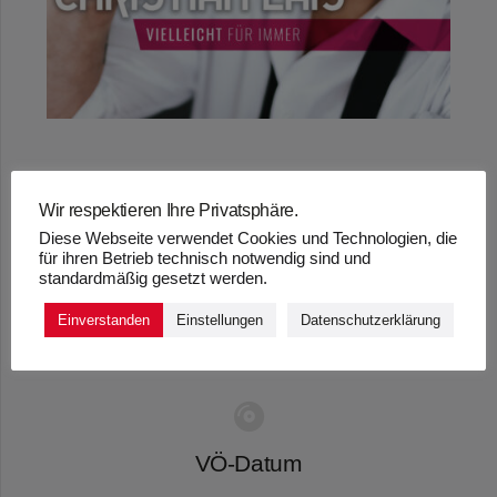
Wir respektieren Ihre Privatsphäre.
„VIELLEICHT FÜR
Diese Webseite verwendet Cookies und Technologien, die
für ihren Betrieb technisch notwendig sind und
IMMER“ – CHRISTIAN
standardmäßig gesetzt werden.
LAIS
Einverstanden
Einstellungen
Datenschutzerklärung
VÖ-Datum