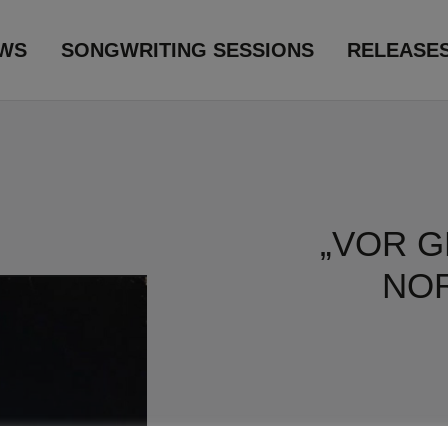
WS
SONGWRITING SESSIONS
RELEASE
„VOR G
NO