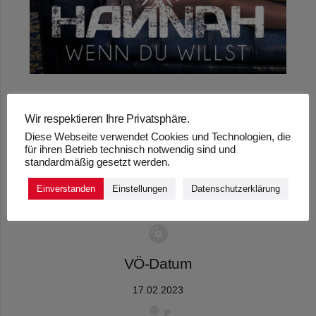
Wir respektieren Ihre Privatsphäre.
Diese Webseite verwendet Cookies und Technologien, die
„WENN DU WILLST“ –
für ihren Betrieb technisch notwendig sind und
standardmäßig gesetzt werden.
HANNAH
Einverstanden
Einstellungen
Datenschutzerklärung
VÖ-Datum
17.02.2023