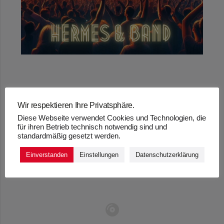
„WIR STELLEN DIE
Wir respektieren Ihre Privatsphäre.
Diese Webseite verwendet Cookies und Technologien, die
NACHT AUF DEN
für ihren Betrieb technisch notwendig sind und
standardmäßig gesetzt werden.
KOPF“ – HERMES
Einverstanden
Einstellungen
Datenschutzerklärung
UND BAND