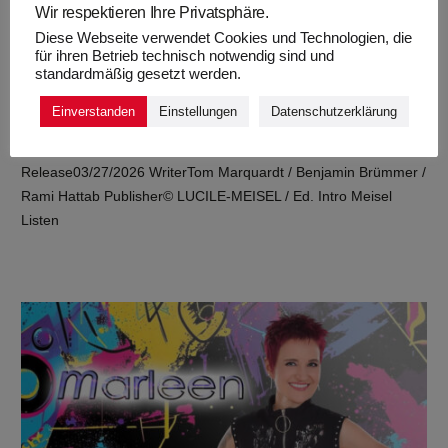
Wir respektieren Ihre Privatsphäre.
Diese Webseite verwendet Cookies und Technologien, die
für ihren Betrieb technisch notwendig sind und
standardmäßig gesetzt werden.
„HALT’S MAUL UND TANZ“ – RAMI
HATTAB*
Einverstanden
Einstellungen
Datenschutzerklärung
vor 4 Monaten
Release03/27/2026 WriterTom Marquardt / Benjamin Brümmer /
Rami Hattab Publisher© LUCILE-MEISEL / Ed. Intro Meisel
Listen