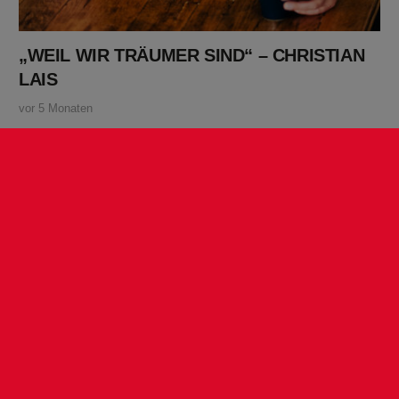
„WEIL WIR TRÄUMER SIND“ – CHRISTIAN
LAIS
vor 5 Monaten
Release03/13/2026 WriterSimon Allert / Oliver Novakovic / Anja
Krabbe Publisher© LUCILE-MEISEL Listen
MEHR LADEN