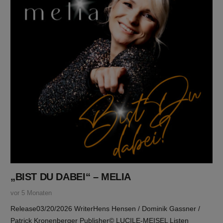
„BIST DU DABEI“ – MELIA
vor 5 Monaten
Release03/20/2026 WriterHens Hensen / Dominik Gassner /
Patrick Kronenberger Publisher© LUCILE-MEISEL Listen